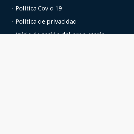
Política Covid 19
Política de privacidad
Inicio de sesión del propietario
Preferencias de cookies
Vay-Cays Holidays Ltd, Registered address,10 Market Place,
Camelford, Cornwall, PL32 9PB UK. Vay-Cays Holidays Ltd is
Registered in England and Wales, Company No:11972844 VAT
No:424034339
contactus@vay-cays.co.uk