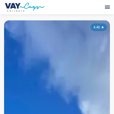
4.40
★