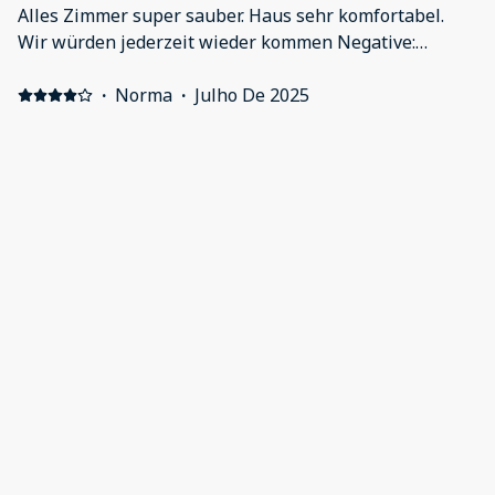
Alles Zimmer super sauber. Haus sehr komfortabel.
Wir würden jederzeit wieder kommen Negative:
Garten hätte besser gepflegt sein können
·
Norma
·
Julho De 2025
Lovely House Positive: Lovely clean modern house with
EV charging point. Nice decor with all amenities. Short
walk to local shops. Negative: Bin needed in master
bedroom/en suite. Garden needs attention- climbing
plants outside kithen/living room so overgrown made
rooms dark, weeds between paving stones caused trip
Mostrar todas as 7 avaliações
hazard.