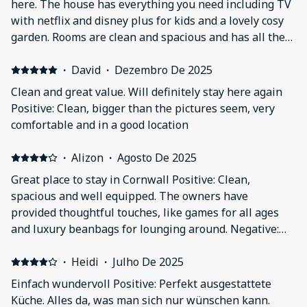
here. The house has everything you need including TV
with netflix and disney plus for kids and a lovely cosy
garden. Rooms are clean and spacious and has all the
mod cons. It's close to Tintagel, Boscastle, Davidstow
War Museum and Trebarwith Beach. I would definitely
·
David
·
Dezembro De 2025
book again if I'm in the area.
Clean and great value. Will definitely stay here again
Positive: Clean, bigger than the pictures seem, very
comfortable and in a good location
·
Alizon
·
Agosto De 2025
Great place to stay in Cornwall Positive: Clean,
spacious and well equipped. The owners have
provided thoughtful touches, like games for all ages
and luxury beanbags for lounging around. Negative:
Nothing - it’s like a home from home.
·
Heidi
·
Julho De 2025
Einfach wundervoll Positive: Perfekt ausgestattete
Küche. Alles da, was man sich nur wünschen kann.